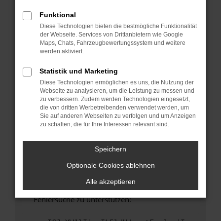
anderen Browser oder in einem privaten
Fenster?
Funktional
Diese Technologien bieten die bestmögliche Funktionalität
Starte dein Gerät neu.
der Webseite. Services von Drittanbietern wie Google
Das kann manchmal helfen, vorübergehende
Maps, Chats, Fahrzeugbewertungssystem und weitere
Probleme zu beheben.
werden aktiviert.
Stelle sicher, dass dein Browser und dein
Statistik und Marketing
Betriebssystem auf dem neuesten Stand
Diese Technologien ermöglichen es uns, die Nutzung der
sind.
Webseite zu analysieren, um die Leistung zu messen und
Veraltete Software birgt nicht nur ein
zu verbessern. Zudem werden Technologien eingesetzt,
Sicherheitsrisiko, sondern kann auch dazu
die von dritten Werbetreibenden verwendet werden, um
Sie auf anderen Webseiten zu verfolgen und um Anzeigen
führen, dass bestimmte Funktionen nicht mehr
zu schalten, die für Ihre Interessen relevant sind.
unterstützt werden.
Wende dich an den Webseitenbetreiber.
Speichern
Wenn du alle oben genannten Schritte versucht
Optionale Cookies ablehnen
hast, kontaktiere uns bitte. Wir werden
versuchen, das Problem zu beheben. Du kannst
Alle akzeptieren
uns diesen Text schicken, um uns bei der
Fehlersuche zu unterstützen: