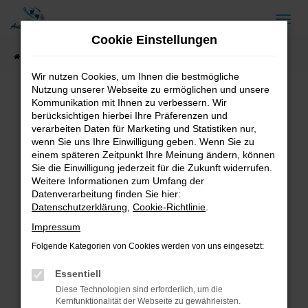
Zum
Hauptinhalt
Cookie Einstellungen
springen
Startseite
Fahrzeugangebote
Fahrzeug-Showroom
Wir nutzen Cookies, um Ihnen die bestmögliche
Nutzung unserer Webseite zu ermöglichen und unsere
Kommunikation mit Ihnen zu verbessern. Wir
berücksichtigen hierbei Ihre Präferenzen und
Fehler: Network Error
verarbeiten Daten für Marketing und Statistiken nur,
wenn Sie uns Ihre Einwilligung geben. Wenn Sie zu
Beim Laden ist ein Fehler aufgetreten.
einem späteren Zeitpunkt Ihre Meinung ändern, können
Hier sind ein paar Tipps, die dir helfen können:
Sie die Einwilligung jederzeit für die Zukunft widerrufen.
Weitere Informationen zum Umfang der
Überprüfe deine Firewall und deine
Datenverarbeitung finden Sie hier:
Internetverbindung.
Datenschutzerklärung
,
Cookie-Richtlinie
.
Laden andere Webseiten, zum Beispiel deine
Impressum
Suchmaschine?
Folgende Kategorien von Cookies werden von uns eingesetzt:
Prüfe deine Browsererweiterungen.
Manche Erweiterungen, wie Werbeblocker,
Essentiell
können das Laden bestimmter Seiten
Diese Technologien sind erforderlich, um die
verhindern. Funktioniert die Seite in einem
Kernfunktionalität der Webseite zu gewährleisten.