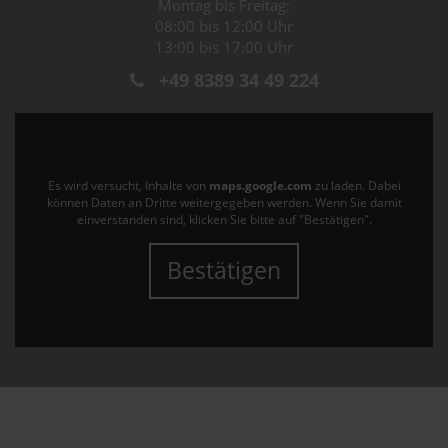
Montag bis Freitag:
08:00 bis 12:00 Uhr
13:00 bis 17:00 Uhr
+49 8389 34 49 224
Es wird versucht, Inhalte von
maps.google.com
zu laden. Dabei
können Daten an Dritte weitergegeben werden. Wenn Sie damit
einverstanden sind, klicken Sie bitte auf "Bestätigen".
Bestätigen