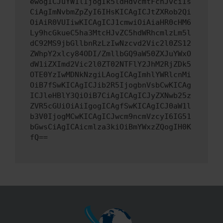
ewogICJuYW1lIjogIk5ldHdvcmtFcnJvciIs
CiAgImNvbmZpZyI6IHsKICAgICJtZXRob2Qi
OiAiR0VUIiwKICAgICJ1cmwiOiAiaHR0cHM6
Ly9hcGkueC5ha3MtcHJvZC5hdWRhcmlzLm5l
dC92MS9jbGllbnRzLzIwNzcvd2Vic2l0ZS12
ZWhpY2xlcy84ODI/ZmllbGQ9aW50ZXJuYWxO
dW1iZXImd2Vic2l0ZT02NTFlY2JhM2RjZDk5
OTE0YzIwMDNkNzgiLAogICAgImhlYWRlcnMi
OiB7fSwKICAgICJib2R5IjogbnVsbCwKICAg
ICJleHBlY3QiOiB7CiAgICAgICJyZXNwb25z
ZVR5cGUiOiAiIgogICAgfSwKICAgICJ0aW1l
b3V0IjogMCwKICAgICJwcm9ncmVzcyI6IG51
bGwsCiAgICAicmlza3kiOiBmYWxzZQogIH0K
fQ==