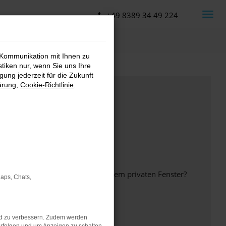
+49 8389 34 49 224
 Kommunikation mit Ihnen zu
stiken nur, wenn Sie uns Ihre
ung jederzeit für die Zukunft
ärung
,
Cookie-Richtlinie
.
inem anderen Browser oder in einem privaten Fenster?
Maps, Chats,
nd zu verbessern. Zudem werden