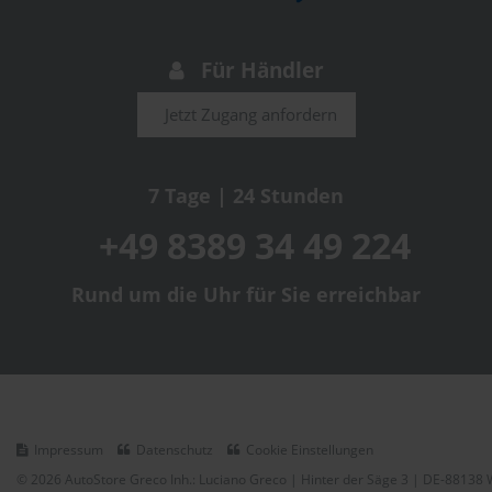
Für Händler
Jetzt Zugang anfordern
7 Tage | 24 Stunden
+49 8389 34 49 224
Rund um die Uhr für Sie erreichbar
Impressum
Datenschutz
Cookie Einstellungen
© 2026 AutoStore Greco Inh.: Luciano Greco | Hinter der Säge 3 | DE-88138