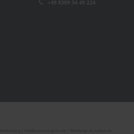
+49 8389 34 49 224
 Weißensberg | info@autostore-greco.de |
Webdesign by audaris.de