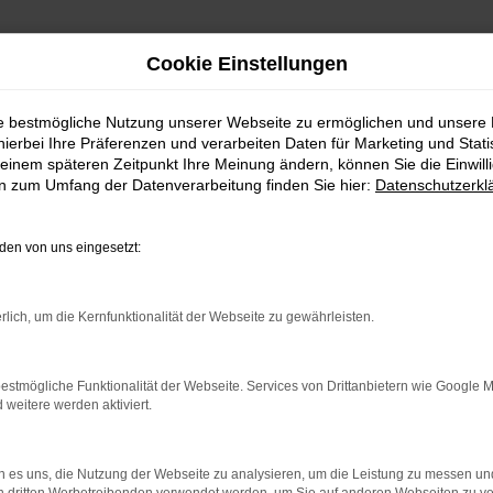
Cookie Einstellungen
ie bestmögliche Nutzung unserer Webseite zu ermöglichen und unsere
hierbei Ihre Präferenzen und verarbeiten Daten für Marketing und Stati
einem späteren Zeitpunkt Ihre Meinung ändern, können Sie die Einwillig
en zum Umfang der Datenverarbeitung finden Sie hier:
Datenschutzerkl
en von uns eingesetzt:
indung.
rlich, um die Kernfunktionalität der Webseite zu gewährleisten.
hine?
aden bestimmter Seiten verhindern. Funktioniert die Seite in e
estmögliche Funktionalität der Webseite. Services von Drittanbietern wie Google 
eitere werden aktiviert.
 zu beheben.
bssystem auf dem neuesten Stand sind.
 es uns, die Nutzung der Webseite zu analysieren, um die Leistung zu messen u