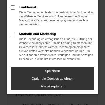
anderen Browser oder in einem privaten
Fenster?
Funktional
Diese Technologien bieten die bestmögliche Funktionalität
Starte dein Gerät neu.
der Webseite. Services von Drittanbietern wie Google
Das kann manchmal helfen, vorübergehende
Maps, Chats, Fahrzeugbewertungssystem und weitere
Probleme zu beheben.
werden aktiviert.
Stelle sicher, dass dein Browser und dein
Statistik und Marketing
Betriebssystem auf dem neuesten Stand
Diese Technologien ermöglichen es uns, die Nutzung der
sind.
Webseite zu analysieren, um die Leistung zu messen und
Veraltete Software birgt nicht nur ein
zu verbessern. Zudem werden Technologien eingesetzt,
Sicherheitsrisiko, sondern kann auch dazu
die von dritten Werbetreibenden verwendet werden, um
Sie auf anderen Webseiten zu verfolgen und um Anzeigen
führen, dass bestimmte Funktionen nicht mehr
zu schalten, die für Ihre Interessen relevant sind.
unterstützt werden.
Wende dich an den Webseitenbetreiber.
Speichern
Wenn du alle oben genannten Schritte versucht
Optionale Cookies ablehnen
hast, kontaktiere uns bitte. Wir werden
versuchen, das Problem zu beheben. Du kannst
Alle akzeptieren
uns diesen Text schicken, um uns bei der
Fehlersuche zu unterstützen: