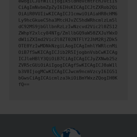
ewogICJuYW1lIjogIk5ldHdvcmtFcnJvciIs
CiAgImNvbmZpZyI6IHsKICAgICJtZXRob2Qi
OiAiR0VUIiwKICAgICJ1cmwiOiAiaHR0cHM6
Ly9hcGkueC5ha3MtcHJvZC5hdWRhcmlzLm5l
dC92MS9jbGllbnRzLzIwNzcvd2Vic2l0ZS12
ZWhpY2xlcy84NTg/ZmllbGQ9aW50ZXJuYWxO
dW1iZXImd2Vic2l0ZT02NTFlY2JhM2RjZDk5
OTE0YzIwMDNkNzgiLAogICAgImhlYWRlcnMi
OiB7fSwKICAgICJib2R5IjogbnVsbCwKICAg
ICJleHBlY3QiOiB7CiAgICAgICJyZXNwb25z
ZVR5cGUiOiAiIgogICAgfSwKICAgICJ0aW1l
b3V0IjogMCwKICAgICJwcm9ncmVzcyI6IG51
bGwsCiAgICAicmlza3kiOiBmYWxzZQogIH0K
fQ==