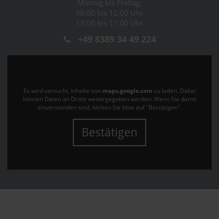
Montag bis Freitag:
08:00 bis 12:00 Uhr
13:00 bis 17:00 Uhr
+49 8389 34 49 224
Es wird versucht, Inhalte von
maps.google.com
zu laden. Dabei
können Daten an Dritte weitergegeben werden. Wenn Sie damit
einverstanden sind, klicken Sie bitte auf "Bestätigen".
Bestätigen