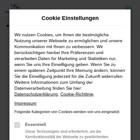
Zum
Hauptinhalt
Cookie Einstellungen
springen
Startseite
Fahrzeugangebote
Fahrzeug-Showroom
Wir nutzen Cookies, um Ihnen die bestmögliche
Nutzung unserer Webseite zu ermöglichen und unsere
Kommunikation mit Ihnen zu verbessern. Wir
berücksichtigen hierbei Ihre Präferenzen und
Fehler: Network Error
verarbeiten Daten für Marketing und Statistiken nur,
wenn Sie uns Ihre Einwilligung geben. Wenn Sie zu
Beim Laden ist ein Fehler aufgetreten.
einem späteren Zeitpunkt Ihre Meinung ändern, können
Hier sind ein paar Tipps, die dir helfen können:
Sie die Einwilligung jederzeit für die Zukunft widerrufen.
Weitere Informationen zum Umfang der
Überprüfe deine Firewall und deine
Datenverarbeitung finden Sie hier:
Internetverbindung.
Datenschutzerklärung
,
Cookie-Richtlinie
.
Laden andere Webseiten, zum Beispiel deine
Impressum
Suchmaschine?
Folgende Kategorien von Cookies werden von uns eingesetzt:
Prüfe deine Browsererweiterungen.
Manche Erweiterungen, wie Werbeblocker,
Essentiell
können das Laden bestimmter Seiten
Diese Technologien sind erforderlich, um die
verhindern. Funktioniert die Seite in einem
Kernfunktionalität der Webseite zu gewährleisten.