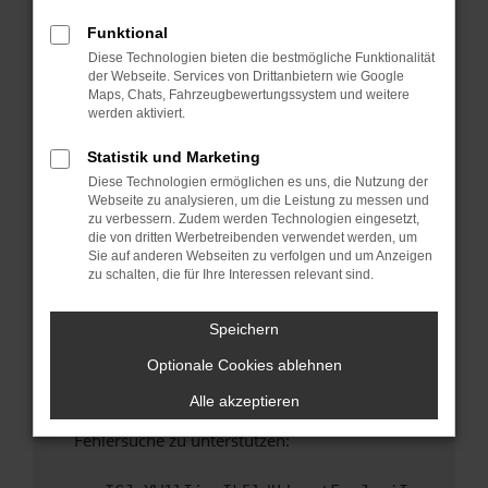
anderen Browser oder in einem privaten
Fenster?
Funktional
Diese Technologien bieten die bestmögliche Funktionalität
Starte dein Gerät neu.
der Webseite. Services von Drittanbietern wie Google
Das kann manchmal helfen, vorübergehende
Maps, Chats, Fahrzeugbewertungssystem und weitere
Probleme zu beheben.
werden aktiviert.
Stelle sicher, dass dein Browser und dein
Statistik und Marketing
Betriebssystem auf dem neuesten Stand
Diese Technologien ermöglichen es uns, die Nutzung der
sind.
Webseite zu analysieren, um die Leistung zu messen und
Veraltete Software birgt nicht nur ein
zu verbessern. Zudem werden Technologien eingesetzt,
Sicherheitsrisiko, sondern kann auch dazu
die von dritten Werbetreibenden verwendet werden, um
Sie auf anderen Webseiten zu verfolgen und um Anzeigen
führen, dass bestimmte Funktionen nicht mehr
zu schalten, die für Ihre Interessen relevant sind.
unterstützt werden.
Wende dich an den Webseitenbetreiber.
Speichern
Wenn du alle oben genannten Schritte versucht
Optionale Cookies ablehnen
hast, kontaktiere uns bitte. Wir werden
versuchen, das Problem zu beheben. Du kannst
Alle akzeptieren
uns diesen Text schicken, um uns bei der
Fehlersuche zu unterstützen: