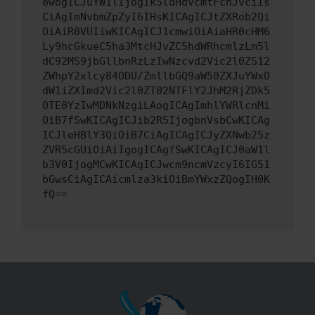
ewogICJuYW1lIjogIk5ldHdvcmtFcnJvciIs
CiAgImNvbmZpZyI6IHsKICAgICJtZXRob2Qi
OiAiR0VUIiwKICAgICJ1cmwiOiAiaHR0cHM6
Ly9hcGkueC5ha3MtcHJvZC5hdWRhcmlzLm5l
dC92MS9jbGllbnRzLzIwNzcvd2Vic2l0ZS12
ZWhpY2xlcy84ODU/ZmllbGQ9aW50ZXJuYWxO
dW1iZXImd2Vic2l0ZT02NTFlY2JhM2RjZDk5
OTE0YzIwMDNkNzgiLAogICAgImhlYWRlcnMi
OiB7fSwKICAgICJib2R5IjogbnVsbCwKICAg
ICJleHBlY3QiOiB7CiAgICAgICJyZXNwb25z
ZVR5cGUiOiAiIgogICAgfSwKICAgICJ0aW1l
b3V0IjogMCwKICAgICJwcm9ncmVzcyI6IG51
bGwsCiAgICAicmlza3kiOiBmYWxzZQogIH0K
fQ==