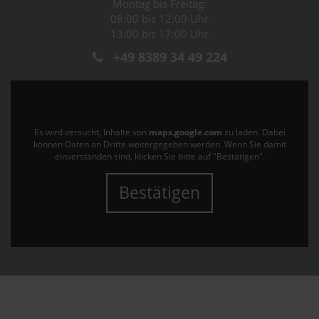
Montag bis Freitag:
08:00 bis 12:00 Uhr
13:00 bis 17:00 Uhr
+49 8389 34 49 224
Es wird versucht, Inhalte von
maps.google.com
zu laden. Dabei
können Daten an Dritte weitergegeben werden. Wenn Sie damit
einverstanden sind, klicken Sie bitte auf "Bestätigen".
Bestätigen