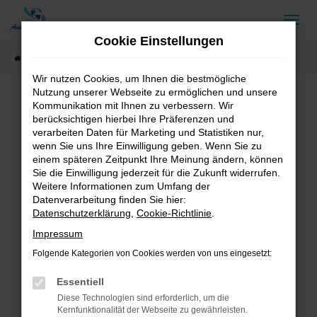
Zum
Hauptinhalt
Cookie Einstellungen
springen
Startseite
Fahrzeugangebote
Fahrzeug-Showroom
Wir nutzen Cookies, um Ihnen die bestmögliche
Nutzung unserer Webseite zu ermöglichen und unsere
Kommunikation mit Ihnen zu verbessern. Wir
berücksichtigen hierbei Ihre Präferenzen und
Fehler: Network Error
verarbeiten Daten für Marketing und Statistiken nur,
wenn Sie uns Ihre Einwilligung geben. Wenn Sie zu
Beim Laden ist ein Fehler aufgetreten.
einem späteren Zeitpunkt Ihre Meinung ändern, können
Hier sind ein paar Tipps, die dir helfen können:
Sie die Einwilligung jederzeit für die Zukunft widerrufen.
Weitere Informationen zum Umfang der
Überprüfe deine Firewall und deine
Datenverarbeitung finden Sie hier:
Internetverbindung.
Datenschutzerklärung
,
Cookie-Richtlinie
.
Laden andere Webseiten, zum Beispiel deine
Impressum
Suchmaschine?
Folgende Kategorien von Cookies werden von uns eingesetzt:
Prüfe deine Browsererweiterungen.
Manche Erweiterungen, wie Werbeblocker,
Essentiell
können das Laden bestimmter Seiten
Diese Technologien sind erforderlich, um die
verhindern. Funktioniert die Seite in einem
Kernfunktionalität der Webseite zu gewährleisten.